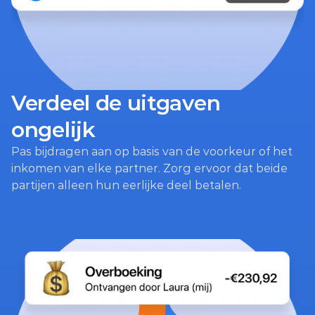
Verdeel de uitgaven 
ongelijk
Pas bijdragen aan op basis van de voorkeur of het 
inkomen van elke partner. Zorg ervoor dat beide 
partijen alleen hun eerlijke deel betalen.