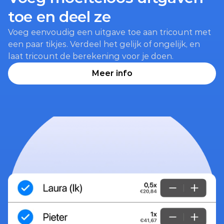
toe en deel ze
Voeg eenvoudig een uitgave toe aan tricount met 
een paar tikjes. Verdeel het gelijk of ongelijk, en 
laat tricount de berekening voor je doen.
Meer info