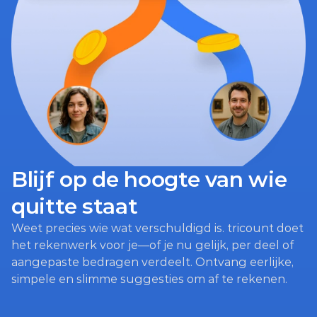
Blijf op de hoogte van wie 
quitte staat
Weet precies wie wat verschuldigd is. tricount doet 
het rekenwerk voor je—of je nu gelijk, per deel of 
aangepaste bedragen verdeelt. Ontvang eerlijke, 
simpele en slimme suggesties om af te rekenen.