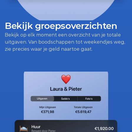
Bekijk groepsoverzichten
Bekijk op elk moment een overzicht van je totale 
uitgaven. Van boodschappen tot weekendjes weg, 
zie precies waar je geld naartoe gaat.