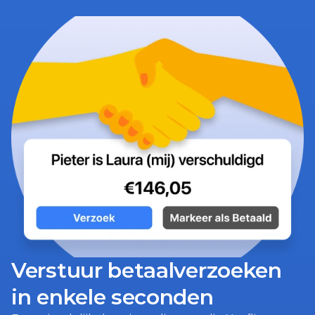
Verstuur betaalverzoeken 
in enkele seconden